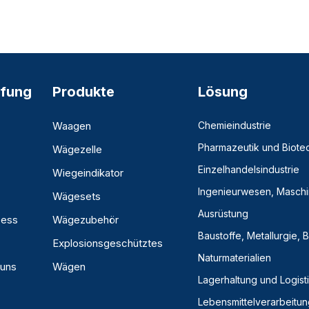
fung
Produkte
Lösung
Waagen
Chemieindustrie
Pharmazeutik und Biote
Wägezelle
Einzelhandelsindustrie
Wiegeindikator
Ingenieurwesen, Masch
Wägesets
Ausrüstung
zess
Wägezubehör
Baustoffe, Metallurgie,
Explosionsgeschütztes
Naturmaterialien
 uns
Wägen
Lagerhaltung und Logist
Lebensmittelverarbeitun