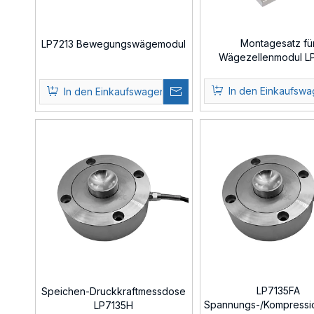
Montagesatz fü
LP7213 Bewegungswägemodul
Wägezellenmodul L
In den Einkaufsw
In den Einkaufswagen
LP7135FA
Speichen-Druckkraftmessdose
Spannungs-/Kompressio
LP7135H