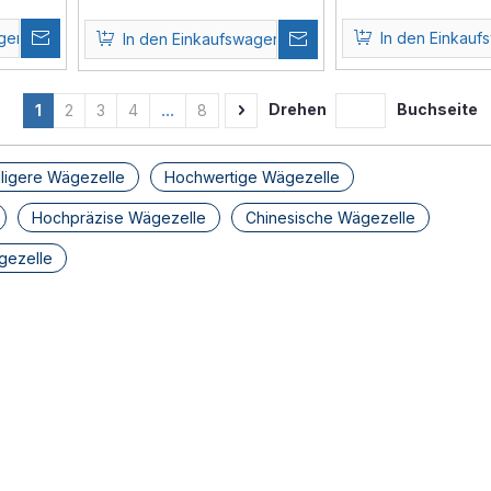
Wägezelle
agen
In den Einkauf
In den Einkaufswagen
Drehen
Buchseite
1
2
3
4
...
8
lligere Wägezelle
Hochwertige Wägezelle
Hochpräzise Wägezelle
Chinesische Wägezelle
ezelle