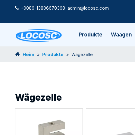
+0086-13806678368
admin@locosc.com

Produkte
Waagen
Heim
Produkte
»
»
Wägezelle
Wägezelle