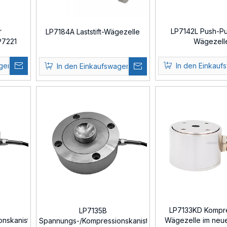
r
LP7142L Push-Pul
LP7184A Laststift-Wägezelle
P7221
Wägezell
agen
In den Einkauf
In den Einkaufswagen
LP7133KD Kompr
LP7135B
nskanister-
Wägezelle im neu
Spannungs-/Kompressionskanister-