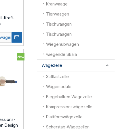
Kranwaage
Tierwaagen
l-Kraft-
e
Tischwaagen
Tischwaagen
swagen
Wiegehubwagen
wiegende Skala
Wägezelle
Stiftlastzelle
Wägemodule
Biegebalken Wägezelle
Kompressionswägezelle
Plattformwägezelle
essions-
en Design
Scherstab-Wägezellen