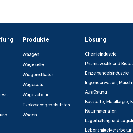
fung
Produkte
Lösung
Waagen
Chemieindustrie
Pharmazeutik und Biote
Wägezelle
Einzelhandelsindustrie
Wiegeindikator
Ingenieurwesen, Masch
Wägesets
Ausrüstung
zess
Wägezubehör
Baustoffe, Metallurgie,
Explosionsgeschütztes
Naturmaterialien
 uns
Wägen
Lagerhaltung und Logist
Lebensmittelverarbeitun