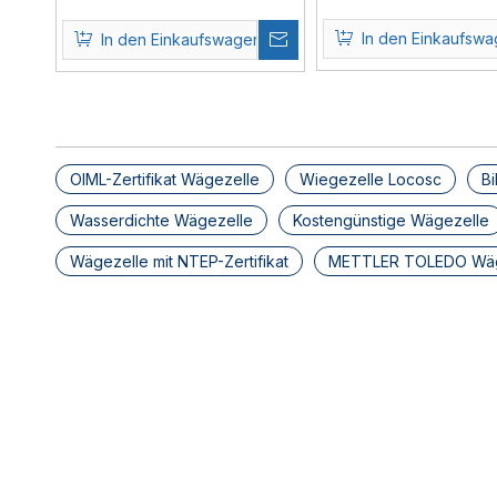
Wägezelle
In den Einkaufsw
In den Einkaufswagen
»
OIML-Zertifikat Wägezelle
Wiegezelle Locosc
Bi
Wasserdichte Wägezelle
Kostengünstige Wägezelle
Wägezelle mit NTEP-Zertifikat
METTLER TOLEDO Wäg