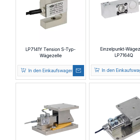
Einzelpunkt-Wägez
LP7141Y Tension S-Typ-
LP7164Q
Wägezelle
In den Einkaufsw
In den Einkaufswagen