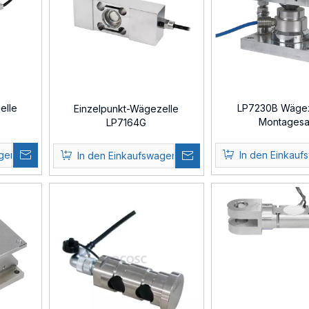
elle
LP7230B Wägez
Einzelpunkt-Wägezelle
Montagesa
LP7164G
agen
In den Einkauf
In den Einkaufswagen