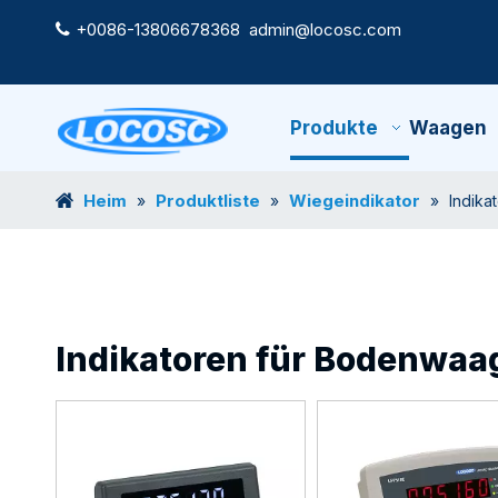
+0086-13806678368
admin@locosc.com

Produkte
Waagen
Heim
Produktliste
Wiegeindikator
»
»
»
Indika
Indikatoren für Bodenwaa