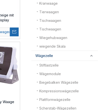
Kranwaage
Tierwaagen
eige mit
splay
Tischwaagen
Tischwaagen
swagen
Wiegehubwagen
wiegende Skala
Wägezelle
Stiftlastzelle
Wägemodule
Biegebalken Wägezelle
Kompressionswägezelle
Plattformwägezelle
ay Waage
Scherstab-Wägezellen