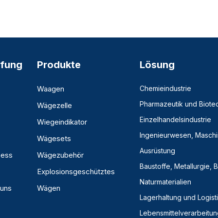
fung
Produkte
Lösung
Waagen
Chemieindustrie
Pharmazeutik und Biote
Wägezelle
Einzelhandelsindustrie
Wiegeindikator
Ingenieurwesen, Masch
Wägesets
Ausrüstung
zess
Wägezubehör
Baustoffe, Metallurgie,
Explosionsgeschütztes
Naturmaterialien
 uns
Wägen
Lagerhaltung und Logist
Lebensmittelverarbeitun