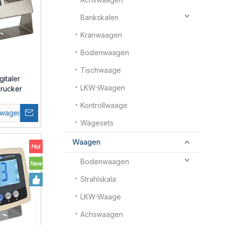
Bankskalen
Kranwaagen
Bodenwaagen
Tischwaage
italer
LKW-Waagen
rucker
Kontrollwaage
swagen
Wägesets
Waagen
Bodenwaagen
Strahlskala
LKW-Waage
Achswaagen