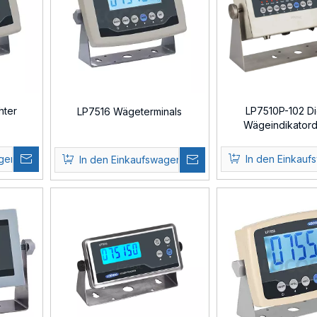
hter
LP7510P-102 Dig
LP7516 Wägeterminals
Wägeindikatord
agen
In den Einkauf
In den Einkaufswagen