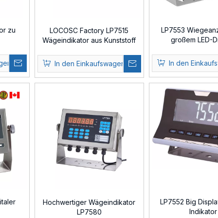
or zu
LP7553 Wiegeanz
LOCOSC Factory LP7515
großem LED-Di
Wägeindikator aus Kunststoff
mit Tierfunktion
agen
In den Einkauf
In den Einkaufswagen
italer
LP7552 Big Displ
Hochwertiger Wägeindikator
Indikator
LP7580