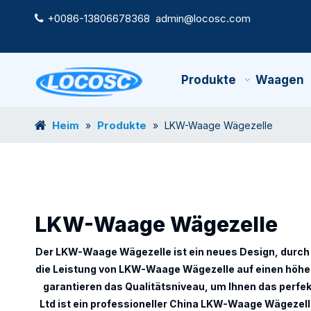
+0086-13806678368
admin@locosc.com

Produkte
Waagen
Heim
Produkte
»
»
LKW-Waage Wägezelle
LKW-Waage Wägezelle
Der
LKW-Waage Wägezelle
ist ein neues Design, durc
die Leistung von
LKW-Waage Wägezelle
auf einen höher
garantieren das Qualitätsniveau, um Ihnen das perfek
Ltd
ist ein professioneller China
LKW-Waage Wägezell