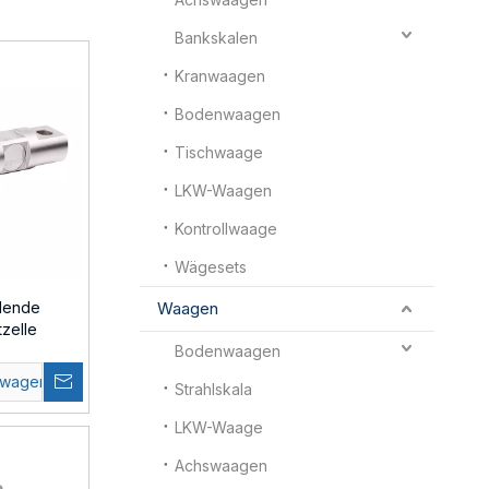
Bankskalen
Kranwaagen
Bodenwaagen
Tischwaage
LKW-Waagen
Kontrollwaage
Wägesets
lende
Waagen
tzelle
Bodenwaagen
swagen
Strahlskala
LKW-Waage
Achswaagen