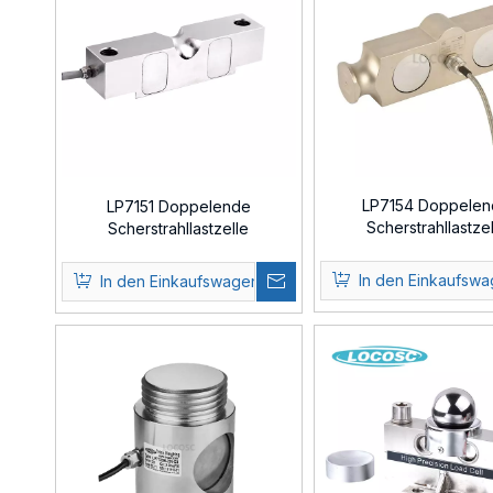
LP7154 Doppele
LP7151 Doppelende
Scherstrahllastzel
Scherstrahllastzelle
In den Einkaufsw
In den Einkaufswagen