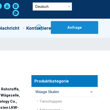
Deutsch
Anfrage
Nachricht
Kontaktiere Uns
Produktkategorie
 Rohstoffe,
Waage Skalen
Wägezelle
,
logy Co.,
Tierschuppen
esten
LKW-
Achswaagen