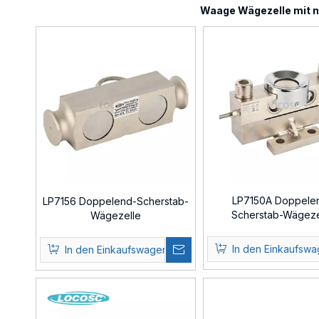
Waage Wägezelle
mit n
LP7150A Doppele
LP7156 Doppelend-Scherstab-
Scherstab-Wägeze
Wägezelle
In den Einkaufsw
In den Einkaufswagen