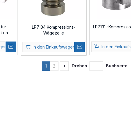
für
LP7131 -Kompressio
LP7134 Kompressions-
lken
Wägezelle
agen
In den Einkauf
In den Einkaufswagen
Drehen
Buchseite
1
2