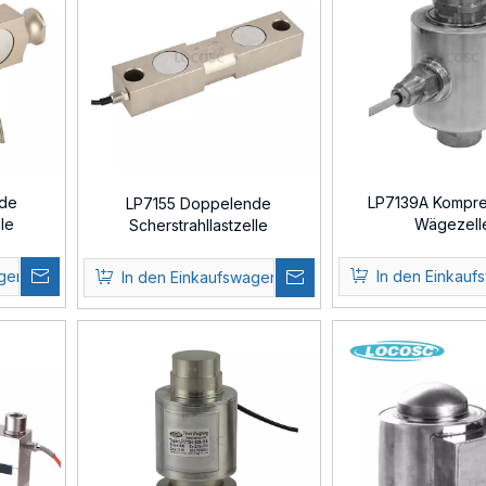
nde
LP7139A Kompre
LP7155 Doppelende
le
Wägezell
Scherstrahllastzelle
agen
In den Einkauf
In den Einkaufswagen