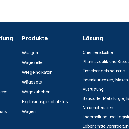
fung
Produkte
Lösung
Waagen
Chemieindustrie
Pharmazeutik und Biote
Wägezelle
Einzelhandelsindustrie
Wiegeindikator
Ingenieurwesen, Masch
Wägesets
Ausrüstung
zess
Wägezubehör
Baustoffe, Metallurgie,
Explosionsgeschütztes
Naturmaterialien
 uns
Wägen
Lagerhaltung und Logist
Lebensmittelverarbeitun