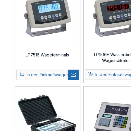
LP1516E Wasserdic
LP7516 Wägeterminals
Wägeindikator
In den Einkaufsw
In den Einkaufswagen