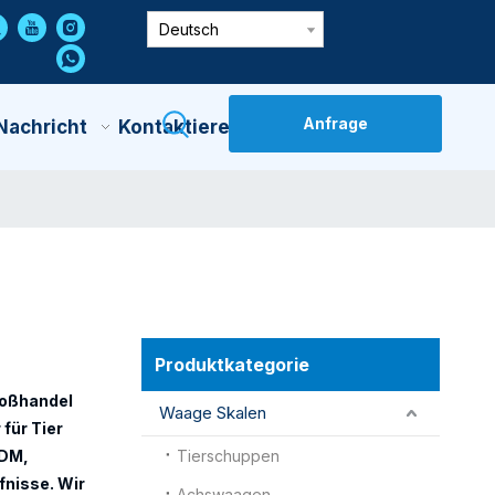
Deutsch
Anfrage
Nachricht
Kontaktiere Uns
Produktkategorie
Großhandel
Waage Skalen
für Tier
ODM,
Tierschuppen
fnisse. Wir
Achswaagen