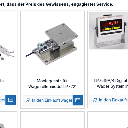
ert, dass der Preis des Gewissens, engagierter Service.
für
LP7519A/B Digital
Montagesatz für
Wader System In
Wägezellenmodul LP7221
agen
In den Einkauf
In den Einkaufswagen