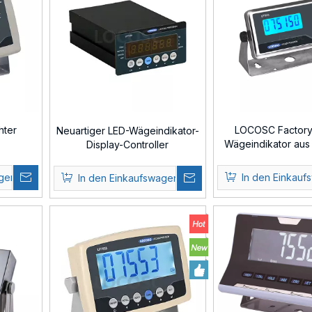
hter
LOCOSC Factory
Neuartiger LED-Wägeindikator-
Wägeindikator aus 
Display-Controller
mit Tierfunk
agen
In den Einkauf
In den Einkaufswagen