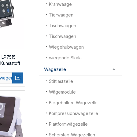
Kranwaage
Tierwaagen
Tischwaagen
Tischwaagen
Wiegehubwagen
 LP7515
wiegende Skala
Kunststoff
Wägezelle
tion
swagen
Stiftlastzelle
Wägemodule
Biegebalken Wägezelle
Kompressionswägezelle
Plattformwägezelle
Scherstab-Wägezellen