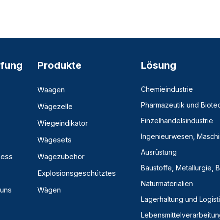
fung
Produkte
Lösung
Waagen
Chemieindustrie
Pharmazeutik und Biote
Wägezelle
Einzelhandelsindustrie
Wiegeindikator
Ingenieurwesen, Masch
Wägesets
Ausrüstung
zess
Wägezubehör
Baustoffe, Metallurgie,
Explosionsgeschütztes
Naturmaterialien
 uns
Wägen
Lagerhaltung und Logist
Lebensmittelverarbeitun