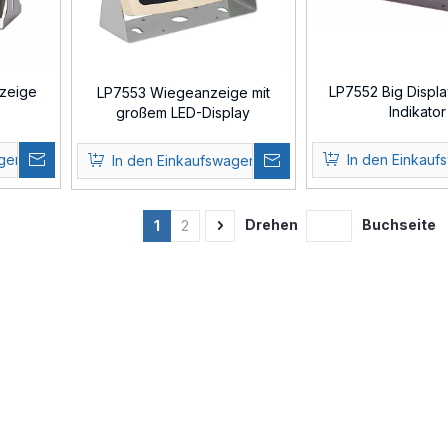
nzeige
LP7552 Big Displ
LP7553 Wiegeanzeige mit
Indikator
großem LED-Display
agen
In den Einkauf
In den Einkaufswagen
Drehen
Buchseite
1
2