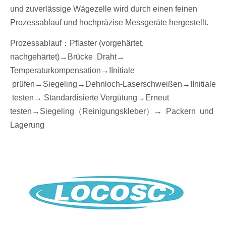
und zuverlässige Wägezelle wird durch einen feinen
Prozessablauf und hochpräzise Messgeräte hergestellt.
Prozessablauf
：
Pflaster (vorgehärtet,
nachgehärtet)→
Brücke Draht
→
Temperaturkompensation→
I
Initiale
prüfen
→Siegel
ing→Dehnloch-Laserschweißen
→
I
Initiale
testen→
Standardisierte Vergütung
→Erneut
testen
→Siegel
ing
（
Reinigungskleber
）
→
P
ackern
und
Lagerung