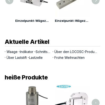
Einzelpunkt-Wägezelle LP7164Q
Einzelpunkt-Wägezelle LP7164G
Einzelpunkt-Wägezelle LP7166F
Aktuelle Artikel
Waage -Indikator -Schnittstellen
Über den LOCOSC-Produktionsprozess für Waagen, Wägezellen und Indikatoren
Über Laststift -Lastzelle
Frohe Weihnachten
heiße Produkte
Hoc
B
>