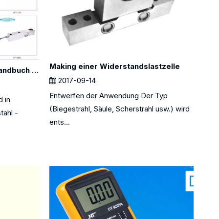
Making einer Widerstandslastzelle
LOCSOSC LP7110 -Lastzellhandbuch für Serie
2017-09-14
Entwerfen der Anwendung Der Typ
d in
(Biegestrahl, Säule, Scherstrahl usw.) wird
tahl -
ents...