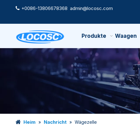
+0086-13806678368
admin@locosc.com

Produkte
Waagen
Heim
Nachricht
»
»
Wägezelle