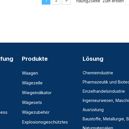
1
2
»
häufig2Seite Zum ersten
fung
Produkte
Lösung
Waagen
Chemieindustrie
Pharmazeutik und Biote
Wägezelle
Einzelhandelsindustrie
Wiegeindikator
Ingenieurwesen, Masch
Wägesets
Ausrüstung
zess
Wägezubehör
Baustoffe, Metallurgie,
Explosionsgeschütztes
Naturmaterialien