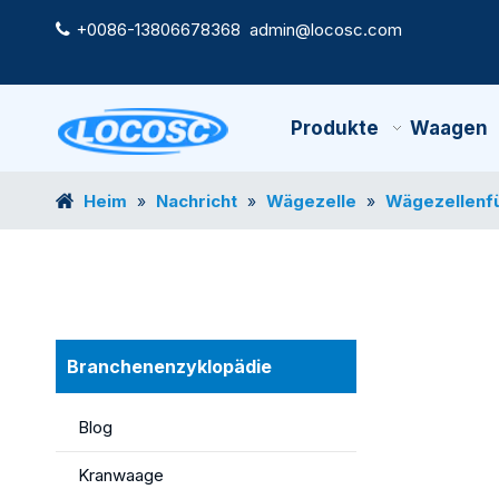
+0086-13806678368
admin@locosc.com

Produkte
Waagen
Heim
Nachricht
Wägezelle
Wägezellenf
»
»
»
Branchenenzyklopädie
Blog
Kranwaage