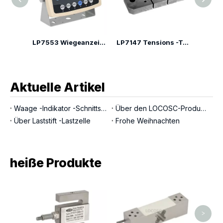
NTEP OIML-Zulassung Edelstahl LP7510 Digitaler Wiegeindikator Optionale Funktion
LP7553 Wiegeanzeige mit großem LED-Display
LP7147 Tensions -Typ -Lastzelle
Aktuelle Artikel
Waage -Indikator -Schnittstellen
Über den LOCOSC-Produktionsprozess für Waagen, Wägezellen und Indikatoren
Über Laststift -Lastzelle
Frohe Weihnachten
heiße Produkte
LP76
el
B
>