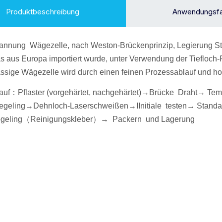
Produktbeschreibung
Anwendungsfa
pannung
Wägezelle
, nach Weston-Brückenprinzip, Legierung
S
as aus Europa importiert wurde, unter Verwendung der Tiefloch-
ssige Wägezelle wird durch einen feinen Prozessablauf und ho
auf
：
Pflaster (vorgehärtet, nachgehärtet)→
Brücke Draht
→ Tem
egel
ing→Dehnloch-Laserschweißen
→
I
Initiale
testen→
Standa
gel
ing
（
Reinigungskleber
）
→
P
ackern
und Lagerung