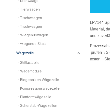
Kranwaage
Tierwaagen
Tischwaagen
LP7144 S
Tischwaagen
Material, d
Wiegehubwagen
und zuverlä
wiegende Skala
Prozessabl
prüfen
→Si
Wägezelle
testen
→Sie
Stiftlastzelle
Wägemodule
Biegebalken Wägezelle
Kompressionswägezelle
Plattformwägezelle
Scherstab-Wägezellen