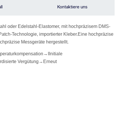
ll
Kontaktiere uns
tahl oder Edelstahl-Elastomer, mit hochpräzisem DMS-
Patch-Technologie, importierter Kleber.Eine hochpräzise
chpräzise Messgeräte hergestellt.
peraturkompensation→
I
Initiale
rdisierte Vergütung
→Erneut