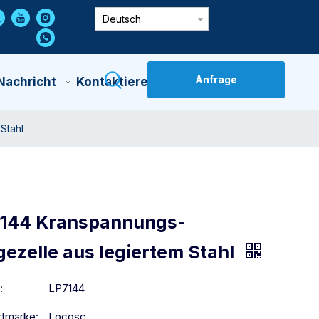
Deutsch
Anfrage
Nachricht
Kontaktiere Uns
Stahl
144 Kranspannungs-
ezelle aus legiertem Stahl
:
LP7144
tmarke:
Locosc