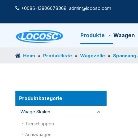
+0086-13806678368
admin@locosc.com

Produkte
Waagen
Heim
Produktliste
Wägezelle
Spannung 
»
»
»
Produktkategorie
Waage Skalen
Tierschuppen
Achswaagen