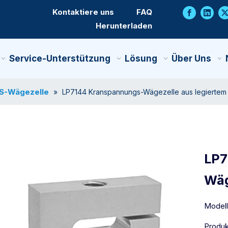
Kontaktiere uns
FAQ
Herunterladen
Service-Unterstützung
Lösung
Über Uns
S-Wägezelle
»
LP7144 Kranspannungs-Wägezelle aus legiertem 
LP7
Wäg
Modell
Produk