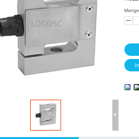
Menge
I