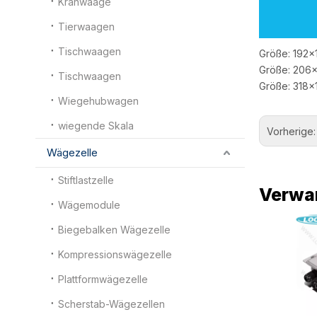
Kranwaage
Tierwaagen
Tischwaagen
Größe: 192
Größe: 206
Tischwaagen
Größe: 318
Wiegehubwagen
wiegende Skala
Vorherige
Wägezelle
Stiftlastzelle
Verwa
Wägemodule
Biegebalken Wägezelle
Kompressionswägezelle
Plattformwägezelle
Scherstab-Wägezellen