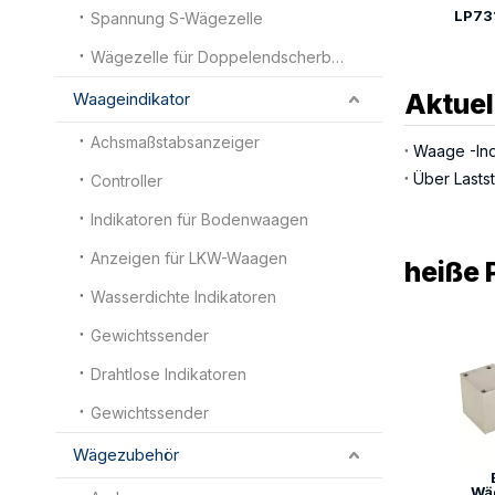
Spannung S-Wägezelle
Wägezelle für Doppelendscherbalken
Aktuel
Waageindikator
Achsmaßstabsanzeiger
Waage -Indi
Über Laststi
Controller
Indikatoren für Bodenwaagen
Anzeigen für LKW-Waagen
heiße 
Wasserdichte Indikatoren
Gewichtssender
Drahtlose Indikatoren
Gewichtssender
Wägezubehör
Wä