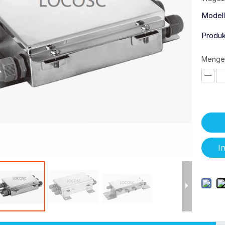
Modell
Produk
Menge
I