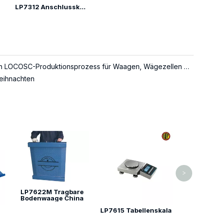
LP7312 Anschlusskasten für Wägezelle
Über den LOCOSC-Produktionsprozess für Waagen, Wägezellen und Indikatoren
eihnachten
LP7311 S
>
LP7622M Tragbare
Bodenwaage China
LP7615 Tabellenskala