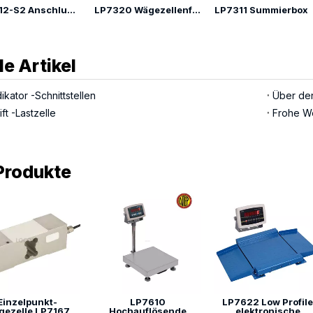
LP7312-S2 Anschlusskasten-Wägezubehör
LP7320 Wägezellenfuß
LP7311 Summierbox
le Artikel
kator -Schnittstellen
ft -Lastzelle
Frohe W
Produkte
Einzelpunkt-
LP7610
LP7622 Low Profile
gezelle LP7167
Hochauflösende
elektronische