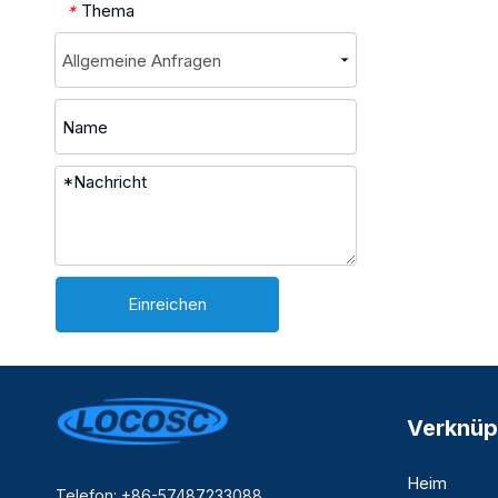
Thema
*
Einreichen
Verknüp
Heim
Telefon: +86-57487233088