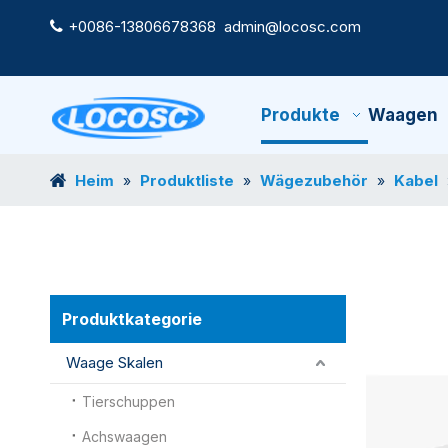
+0086-13806678368
admin@locosc.com

Produkte
Waagen
Heim
Produktliste
Wägezubehör
Kabel
»
»
»
Produktkategorie
Waage Skalen
Tierschuppen
Achswaagen