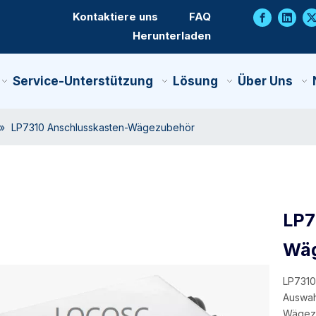
Kontaktiere uns
FAQ
Herunterladen
Service-Unterstützung
Lösung
Über Uns
»
LP7310 Anschlusskasten-Wägezubehör
LP7
Wä
LP7310
Auswah
Wägeze