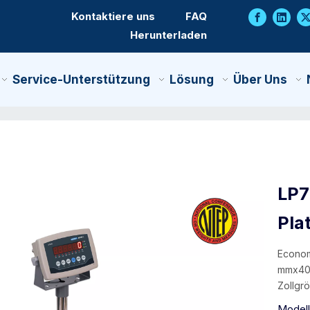
Kontaktiere uns
FAQ
Herunterladen
Service-Unterstützung
Lösung
Über Uns
LP7
Pla
Econom
mmx40
Zollgr
Modell