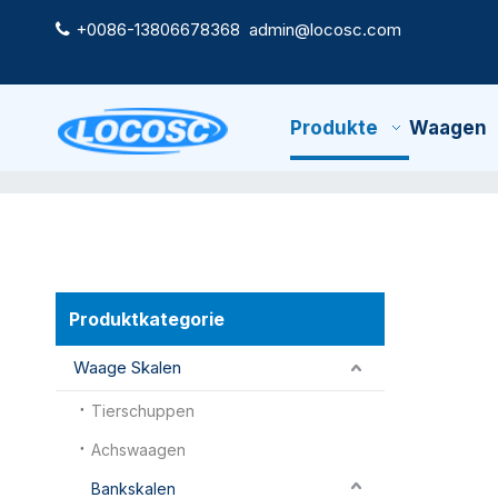
+0086-13806678368
admin@locosc.com

Produkte
Waagen
Produktkategorie
Waage Skalen
Tierschuppen
Achswaagen
Bankskalen