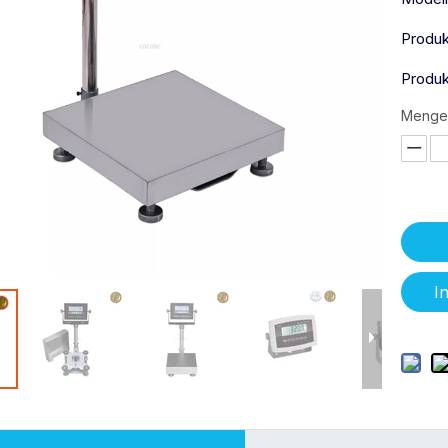
Produk
Produ
Menge
I