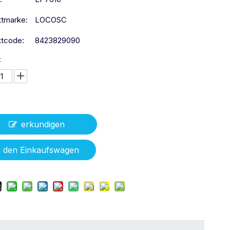
tmarke:
LOCOSC
ktcode:
8423829090
:
erkundigen
n den Einkaufswagen