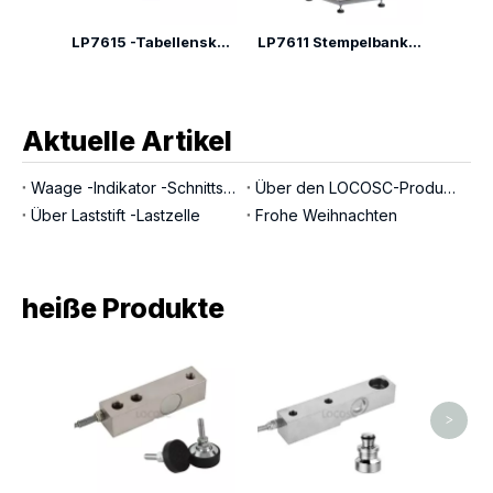
Hochpräzise Tischwaage LP7611H
LP7615 -Tabellenskala mit einstellbarem Indikatorwinkel
LP7611 Stempelbankskala
Aktuelle Artikel
Waage -Indikator -Schnittstellen
Über den LOCOSC-Produktionsprozess für Waagen, Wägezellen und Indikatoren
Über Laststift -Lastzelle
Frohe Weihnachten
heiße Produkte
Ko
>