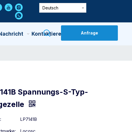
Deutsch
Anfrage
Nachricht
Kontaktiere Uns
141B Spannungs-S-Typ-
ezelle
:
LP7141B
tmarke:
Locosc