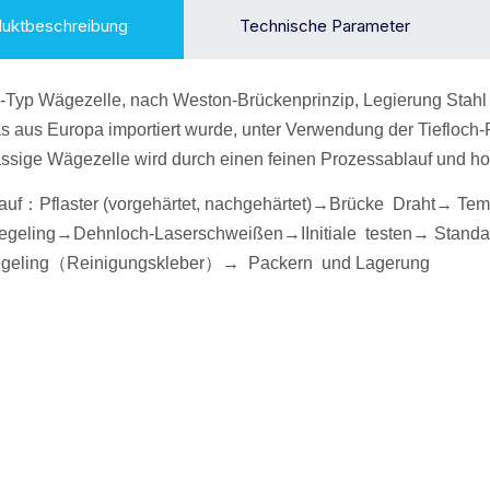
duktbeschreibung
Technische Parameter
-Typ
Wägezelle
, nach Weston-Brückenprinzip, Legierung
Stahl
as aus Europa importiert wurde, unter Verwendung der Tiefloch-
ssige Wägezelle wird durch einen feinen Prozessablauf und ho
auf
：
Pflaster (vorgehärtet, nachgehärtet)→
Brücke Draht
→ Tem
egel
ing→Dehnloch-Laserschweißen
→
I
Initiale
testen→
Standa
gel
ing
（
Reinigungskleber
）
→
P
ackern
und Lagerung