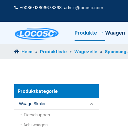
+0086-13806678368
admin@locosc.com

Produkte
Waagen
Heim
Produktliste
Wägezelle
Spannung 
»
»
»
Produktkategorie
Waage Skalen
Tierschuppen
Achswaagen