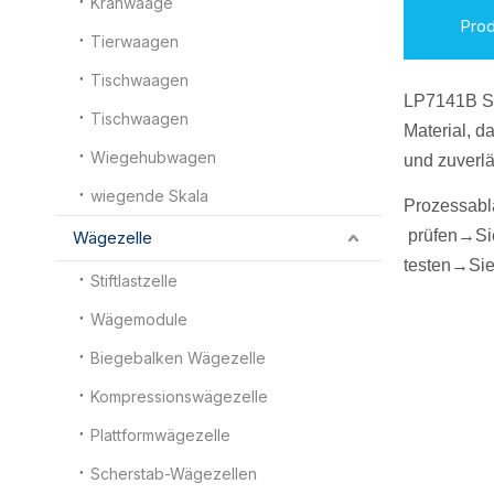
Kranwaage
Pro
Tierwaagen
Tischwaagen
LP7141B S
Tischwaagen
Material, d
Wiegehubwagen
und zuverlä
wiegende Skala
Prozessabl
prüfen
→Si
Wägezelle
testen
→Sie
Stiftlastzelle
Wägemodule
Biegebalken Wägezelle
Kompressionswägezelle
Plattformwägezelle
Scherstab-Wägezellen