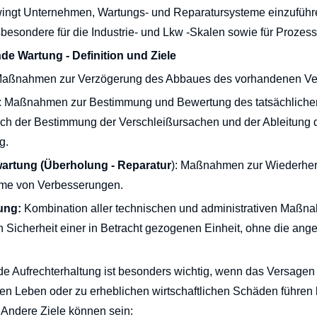
zwingt Unternehmen, Wartungs- und Reparatursysteme einzufüh
nsbesondere für die Industrie- und Lkw -Skalen sowie für Proze
e Wartung - Definition und Ziele
Maßnahmen zur Verzögerung des Abbaues des vorhandenen Ve
: Maßnahmen zur Bestimmung und Bewertung des tatsächlichen 
ich der Bestimmung der Verschleißursachen und der Ableitung d
g.
artung (Überholung - Reparatur
): Maßnahmen zur Wiederhers
me von Verbesserungen.
ung:
Kombination aller technischen und administrativen Maß
n Sicherheit einer in Betracht gezogenen Einheit, ohne die ange
e Aufrechterhaltung ist besonders wichtig, wenn das Versagen
n Leben oder zu erheblichen wirtschaftlichen Schäden führen k
 Andere Ziele können sein: