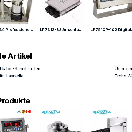
LP7234 Professionelle 50-Tonnen-Wägemodul-Wägezelle
LP7312-S2 Anschlusskasten-Wägezubehör
LP7510P-10
le Artikel
kator -Schnittstellen
ft -Lastzelle
Frohe W
Produkte