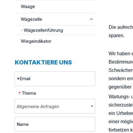
Waage
Wie pflegt
Wägezelle
Die aufrec
Wägezellenführung
sparen.
Wiegeindikator
Wir haben
KONTAKTIERE UNS
Bestimmung
Schwächen 
sondern ent
gegenüber 
Thema
*
Wartungs- u
sicherzust
ein Urheber
einer mögl
fortsetzen