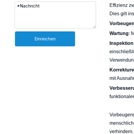
Effizienz 
Dies gilt i
Vorbeugend
Wartung
: 
Einreichen
Inspektion
einschließl
Verwendun
Korrekturw
mit Ausnah
Verbesser
funktionale
Vorbeugend
menschliche
verhindern.