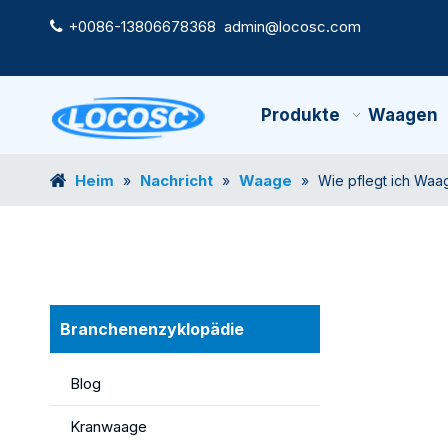
+0086-13806678368
admin@locosc.com

Produkte
Waagen
Heim
Nachricht
Waage
»
»
»
Wie pflegt ich Wa
Branchenenzyklopädie
Blog
Kranwaage