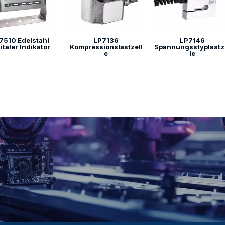
7510 Edelstahl
LP7136
LP7146
italer Indikator
Kompressionslastzell
Spannungsstyplastz
e
le