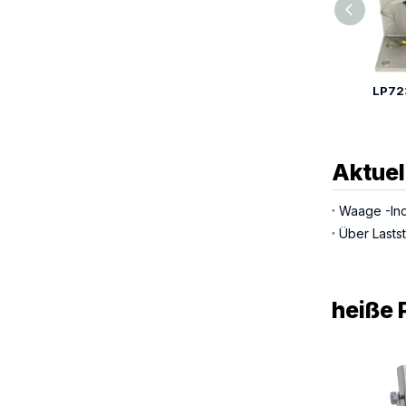
LP7232 Mikro-Wägemodul für Wägezelle
Aktuel
Waage -Indi
Über Laststi
heiße 