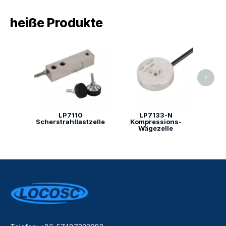
heiße Produkte
Ko
>
LP7110
LP7133-N
Scherstrahllastzelle
Kompressions-
Wägezelle