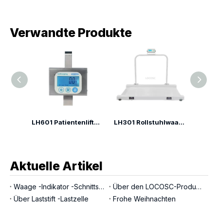
Verwandte Produkte
LH302 Rollstuhlwaage
LH601 Patientenliftwaage
LH301 Rollstuhlwaage
Aktuelle Artikel
Waage -Indikator -Schnittstellen
Über den LOCOSC-Produktionsprozess für Waagen, Wägezellen und Indikatoren
Über Laststift -Lastzelle
Frohe Weihnachten