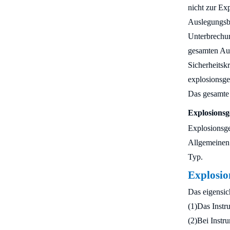
nicht zur Ex
Auslegungsbe
Unterbrechun
gesamten Aut
Sicherheitskr
explosionsge
Das gesamte 
Explosionsg
Explosionsge
Allgemeinen 
Typ.
Explosio
Das eigensic
(1)
Das Instr
(2)
Bei Instru