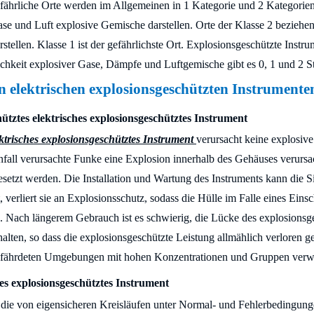
fährliche Orte werden im Allgemeinen in 1 Kategorie und 2 Kategorien e
se und Luft explosive Gemische darstellen. Orte der Klasse 2 beziehen
tellen. Klasse 1 ist der gefährlichste Ort. Explosionsgeschützte Instru
chkeit explosiver Gase, Dämpfe und Luftgemische gibt es 0, 1 und 2 St
n elektrischen explosionsgeschützten Instrument
tztes elektrisches explosionsgeschütztes Instrument
ktrisches explosionsgeschütztes Instrument
verursacht keine explosiv
fall verursachte Funke eine Explosion innerhalb des Gehäuses verursa
esetzt werden. Die Installation und Wartung des Instruments kann die S
, verliert sie an Explosionsschutz, sodass die Hülle im Falle eines Ein
 Nach längerem Gebrauch ist es schwierig, die Lücke des explosionsg
halten, so dass die explosionsgeschützte Leistung allmählich verloren g
efährdeten Umgebungen mit hohen Konzentrationen und Gruppen verw
es explosionsgeschütztes Instrument
die von eigensicheren Kreisläufen unter Normal- und Fehlerbedingung