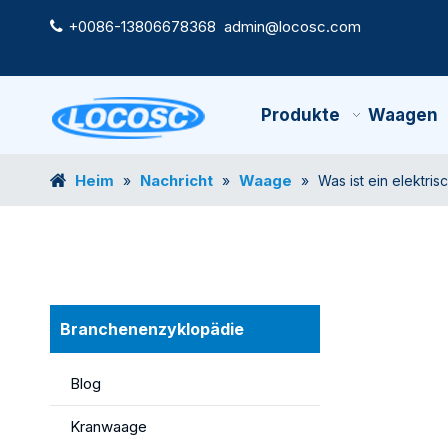
+0086-13806678368
admin@locosc.com

Produkte
Waagen
Heim
Nachricht
Waage
»
»
»
Was ist ein elektri
Branchenenzyklopädie
Blog
Kranwaage