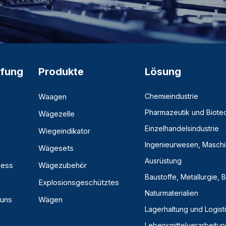
fung
Produkte
Lösung
Waagen
Chemieindustrie
Pharmazeutik und Biote
Wägezelle
Einzelhandelsindustrie
Wiegeindikator
Ingenieurwesen, Masch
Wägesets
Ausrüstung
zess
Wägezubehör
Baustoffe, Metallurgie,
Explosionsgeschütztes
Naturmaterialien
 uns
Wägen
Lagerhaltung und Logist
Lebensmittelverarbeitun