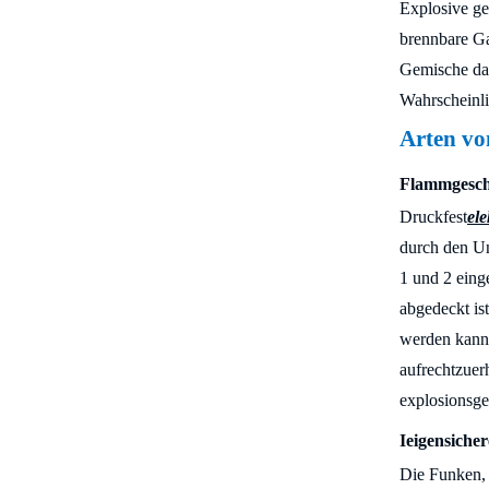
Explosive ge
brennbare Ga
Gemische dars
Wahrscheinli
Arten vo
Flammgeschü
Druckfest
ele
durch den Un
1 und 2 eing
abgedeckt ist
werden kann.
aufrechtzuer
explosionsg
I
eigensicher
Die Funken, 