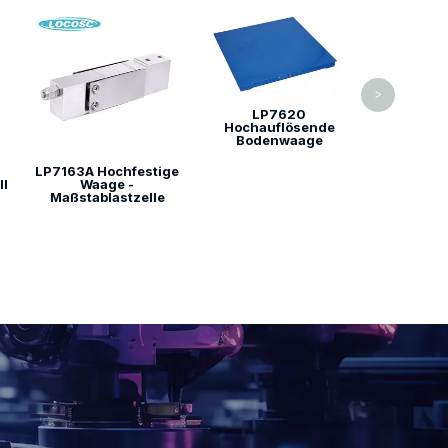
LP7624 
Plattf
>
LP7620
Hochauflösende
Bodenwaage
LP7163A Hochfestige
ll
Waage -
Maßstablastzelle