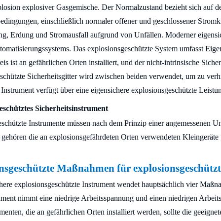
plosion explosiver Gasgemische. Der Normalzustand bezieht sich auf de
dingungen, einschließlich normaler offener und geschlossener Stromkre
g, Erdung und Stromausfall aufgrund von Unfällen. Moderner eigensic
omatisierungssystems. Das explosionsgeschützte System umfasst Eigensi
eis ist an gefährlichen Orten installiert, und der nicht-intrinsische Sicher
schützte Sicherheitsgitter wird zwischen beiden verwendet, um zu verhi
Instrument verfügt über eine eigensichere explosionsgeschützte Leistu
eschütztes Sicherheitsinstrument
schützte Instrumente müssen nach dem Prinzip einer angemessenen Um
gehören die an explosionsgefährdeten Orten verwendeten Kleingeräte 
nsgeschützte Maßnahmen für explosionsgeschützt
here explosionsgeschützte Instrument wendet hauptsächlich vier Maßn
ument nimmt eine niedrige Arbeitsspannung und einen niedrigen Arbeits
menten, die an gefährlichen Orten installiert werden, sollte die geeigne