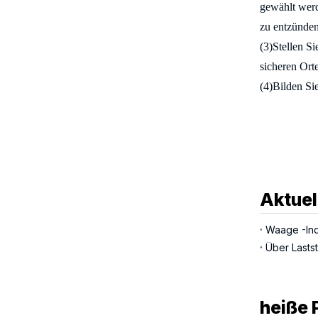
gewählt werd
zu entzünden
(3)
Stellen Si
sicheren Ort
(4)
Bilden Sie
Aktuel
Waage -Indi
Über Laststi
heiße 