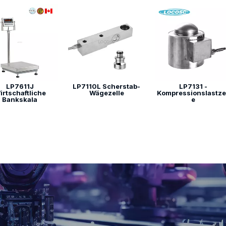
LP7611J
LP7110L Scherstab-
LP7131 -
irtschaftliche
Wägezelle
Kompressionslastze
Bankskala
e